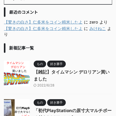
最近のコメント
【驚きの白さ】仁多米をコイン精米したよ
に
zero
より
【驚きの白さ】仁多米をコイン精米したよ
に
みけねこ
よ
り
新着記事一覧
もの
好き勝手
【雑記】タイムマシン デロリアン買い
ました
2022/6/28
もの
好き勝手
「初代PlayStationの原寸大マルチポー