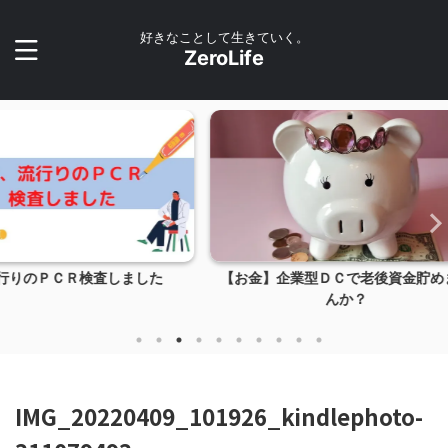
好きなことして生きていく。
ZeroLife
ました
【お金】企業型ＤＣで老後資金貯めませ
【お金】p
んか？
IMG_20220409_101926_kindlephoto-