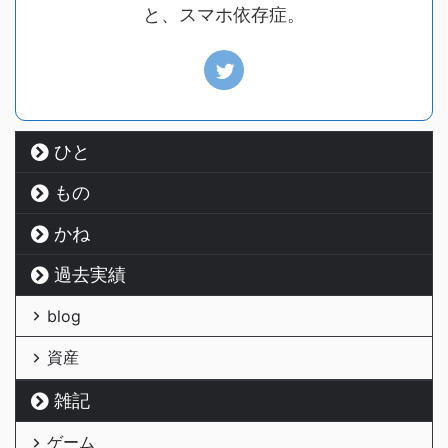
と、スマホ依存症。
ひと
もの
かね
過去実績
blog
資産
雑記
ゲーム