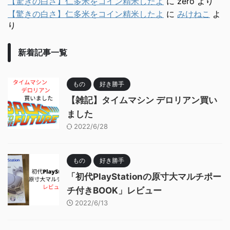
【驚きの白さ】仁多米をコイン精米したよ
に
zero
より
【驚きの白さ】仁多米をコイン精米したよ
に
みけねこ
よ
り
新着記事一覧
もの
好き勝手
【雑記】タイムマシン デロリアン買い
ました
2022/6/28
もの
好き勝手
「初代PlayStationの原寸大マルチポー
チ付きBOOK」レビュー
2022/6/13