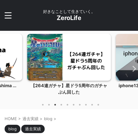
好きなことして生きていく。
ZeroLife
a ...
【264連ガチャ】星ドラ5周年のガチャ
iphone1
ぶん回した
HOME
>
過去実績
>
blog
>
blog
過去実績