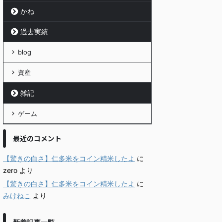
かね
過去実績
blog
資産
雑記
ゲーム
最近のコメント
【驚きの白さ】仁多米をコイン精米したよ
に
zero
より
【驚きの白さ】仁多米をコイン精米したよ
に
みけねこ
より