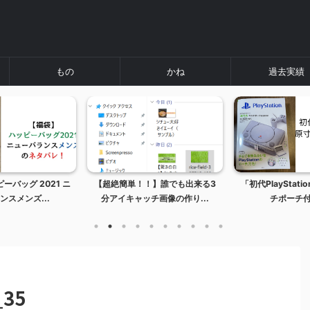
もの
かね
過去実績
ーバッグ 2021 ニ
【超絶簡単！！】誰でも出来る3
「初代PlayStat
ンスメンズ...
分アイキャッチ画像の作り...
チポーチ付き
_35