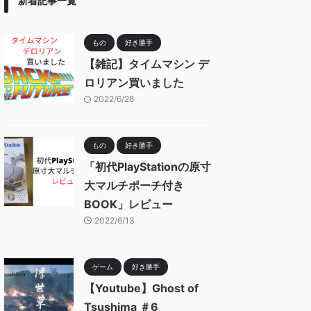
新着記事一覧
もの
好き勝手
【雑記】タイムマシン デ
ロリアン買いました
2022/6/28
もの
好き勝手
「初代PlayStationの原寸
大マルチポーチ付き
BOOK」レビュー
2022/6/13
ゲーム
好き勝手
【Youtube】Ghost of
Tsushima ＃6