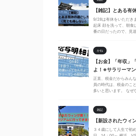
【雑記】とある有
9/28は有休をいただ
起床 顔を洗って、朝食
番の日だったので、見送る
かね
【お金】「年収」
よ！※サラリーマ
正直、税金だからみんな
員の時代は、税金のこと
多いと思います。 なぜな
雑記
【新設されたウィ
３４歳にして人生で初めて
日 14：00～ 横浜 