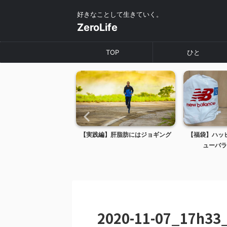
好きなことして生きていく。
ZeroLife
TOP
ひと
出雲大社の近く「お宿
【実践編】肝脂肪にはジョギング
【福袋】ハッピ
さぎ」に行ってき...
ューバラ
2020-11-07_17h33