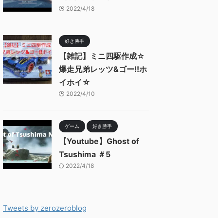
2022/4/18
好き勝手
【雑記】ミニ四駆作成☆
爆走兄弟レッツ&ゴー!!ホ
イホイ☆
2022/4/10
ゲーム
好き勝手
【Youtube】Ghost of
Tsushima ＃5
2022/4/18
Tweets by zerozeroblog