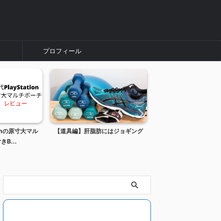
プロフィール
ionの原寸大マル
【道具編】肝脂肪にはジョギング
【お金】投資状況、20
B...