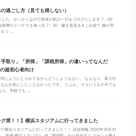
休の過ごし方（見ても得しない）
きました。せっかくなので有休の私の一日をブログにします 7：00
は味噌汁とバナナを食べる 7：30 嫁を見送る＆ごみ捨て 嫁が早
つ ...
「手取り」「所得」「課税所得」の違いってなんだ
ンの超初心者向け
同じようにとられてるからどうしようもない。 なんなら、新入社
なんか気にしたことなかったです。 たぶん、そういう人が今でも
ら、学校でも ...
ング席！！】横浜スタジアムに行ってきました
横浜スタジアムに行ってきました！！ 試合情報 2020年10月31
VS 阪神 横浜スタジアム JR「関内駅」から徒歩すぐ ドーンと構え