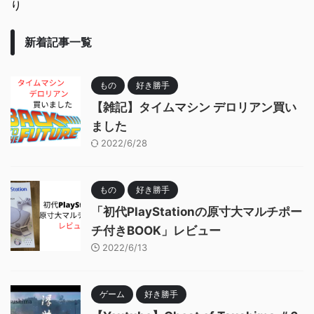
り
新着記事一覧
もの
好き勝手
【雑記】タイムマシン デロリアン買い
ました
2022/6/28
もの
好き勝手
「初代PlayStationの原寸大マルチポー
チ付きBOOK」レビュー
2022/6/13
ゲーム
好き勝手