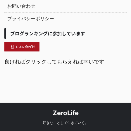
お問い合わせ
プライバシーポリシー
ブログランキングに参加しています
良ければクリックしてもらえれば幸いです
ZeroLife
好きなことして生きていく。
<スクリプト非同期遅延データピンホバー="真"データピント