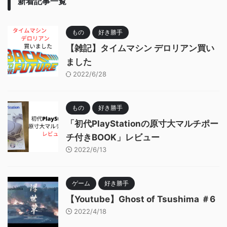
新着記事一覧
もの
好き勝手
【雑記】タイムマシン デロリアン買い
ました
2022/6/28
もの
好き勝手
「初代PlayStationの原寸大マルチポー
チ付きBOOK」レビュー
2022/6/13
ゲーム
好き勝手
【Youtube】Ghost of Tsushima ＃6
2022/4/18