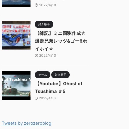
2022/4/18
好き勝手
【雑記】ミニ四駆作成☆
爆走兄弟レッツ&ゴー!!ホ
イホイ☆
2022/4/10
ゲーム
好き勝手
【Youtube】Ghost of
Tsushima ＃5
2022/4/18
Tweets by zerozeroblog