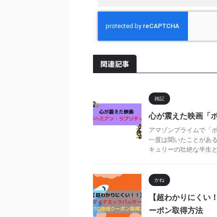
関連記事
雑記
心が震えた映画「
アマゾンプライムで「ボ
一度は聞いたことがあ
キュリーの壮絶な半生とク
かね
【超わかりにくい！
ーポン取得方法