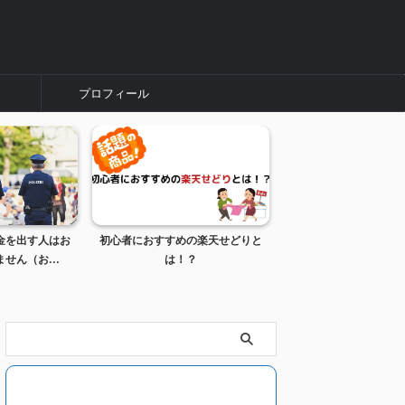
プロフィール
金を出す人はお
初心者におすすめの楽天せどりと
【Youtube】ゲーム
せん（お...
は！？
のOPを作成