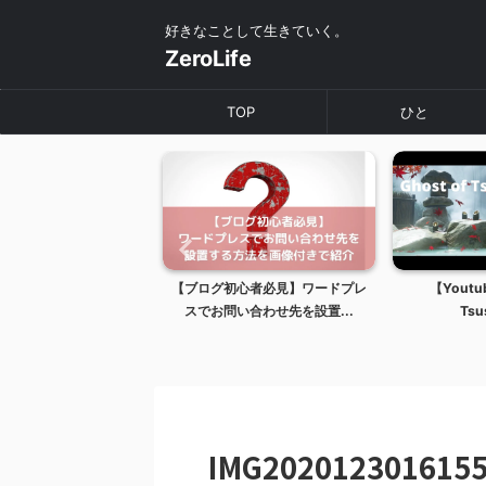
好きなことして生きていく。
ZeroLife
TOP
ひと
目】初心者のせどり報告
【ブログ初心者必見】ワードプレ
【Youtu
スでお問い合わせ先を設置...
Tsus
IMG202012301615