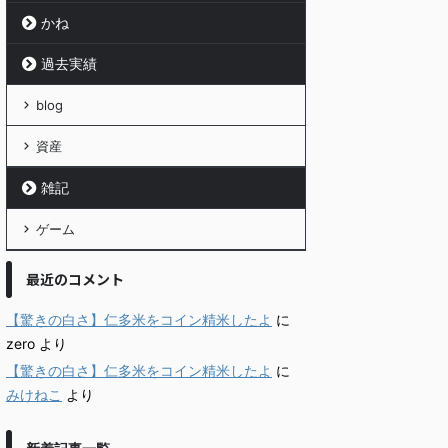
かね
過去実績
blog
資産
雑記
ゲーム
最近のコメント
【驚きの白さ】仁多米をコイン精米したよ
に
zero
より
【驚きの白さ】仁多米をコイン精米したよ
に
みけねこ
より