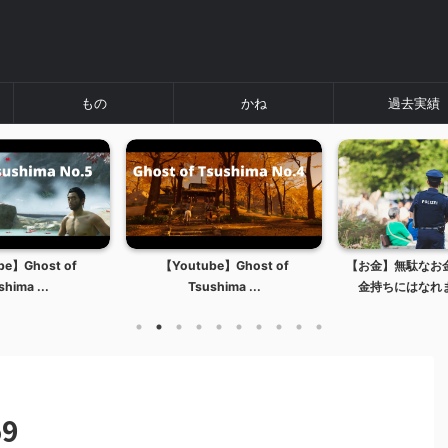
もの
かね
過去実績
be】Ghost of
【Youtube】Ghost of
【お金】無駄なお
hima ...
Tsushima ...
金持ちにはなれま
59