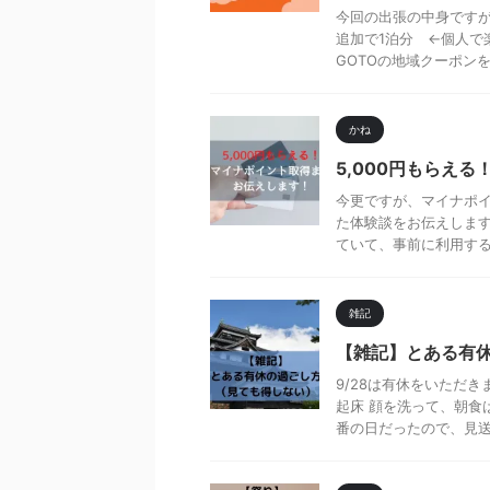
今回の出張の中身ですが
追加で1泊分 ←個人で
GOTOの地域クーポンを取
かね
5,000円もらえ
今更ですが、マイナポ
た体験談をお伝えします
ていて、事前に利用するキ
雑記
【雑記】とある有
9/28は有休をいただ
起床 顔を洗って、朝食
番の日だったので、見送る