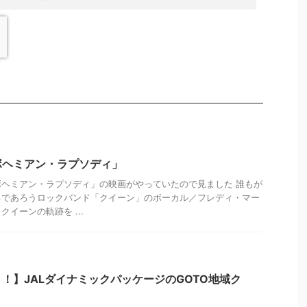
ボヘミアン・ラプソディ」
ヘミアン・ラプソディ」の映画がやっていたので見ました 誰もが
るであろうロックバンド「クイーン」のボーカル／フレディ・マー
イーンの軌跡を ...
！】JALダイナミックパッケージのGOTO地域ク