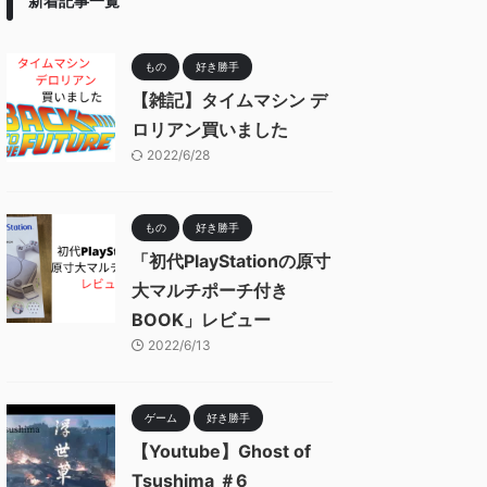
新着記事一覧
もの
好き勝手
【雑記】タイムマシン デ
ロリアン買いました
2022/6/28
もの
好き勝手
「初代PlayStationの原寸
大マルチポーチ付き
BOOK」レビュー
2022/6/13
ゲーム
好き勝手
【Youtube】Ghost of
Tsushima ＃6