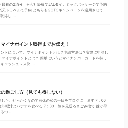
 最初の2泊分 ←会社経費でJALダイナミックパッケージで予約
楽天トラベルで予約 どちらもGOTOキャンペーンを適用させて、
得し ...
る！マイナポイント取得までお伝え！
イントについて、マイナポイントとは？申請方法は？実際に申請し
 マイナポイントとは？ 簡単にいうとマイナンバーカードを持っ
ャッシュレス決 ...
休の過ごし方（見ても得しない）
きました。せっかくなので有休の私の一日をブログにします 7：00
は味噌汁とバナナを食べる 7：30 嫁を見送る＆ごみ捨て 嫁が早
つ ...