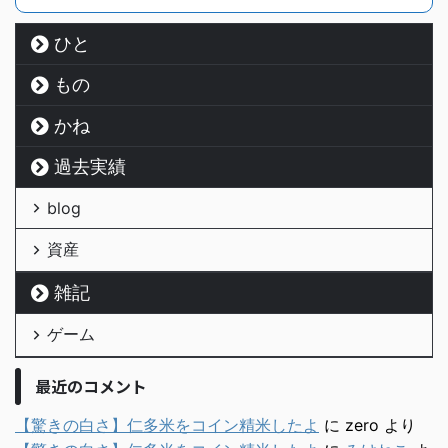
ひと
もの
かね
過去実績
blog
資産
雑記
ゲーム
最近のコメント
【驚きの白さ】仁多米をコイン精米したよ
に
zero
より