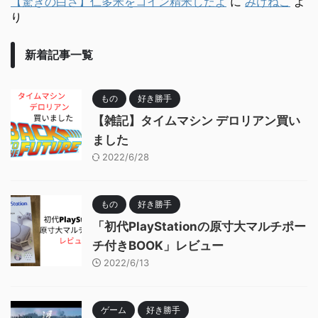
【驚きの白さ】仁多米をコイン精米したよ
に
みけねこ
よ
り
新着記事一覧
もの
好き勝手
【雑記】タイムマシン デロリアン買い
ました
2022/6/28
もの
好き勝手
「初代PlayStationの原寸大マルチポー
チ付きBOOK」レビュー
2022/6/13
ゲーム
好き勝手