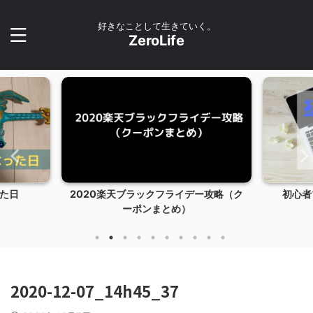
好きなことして生きていく。
ZeroLife
デー攻略（ク
初心者ブログ１ヶ月目のPV・収益
【ブログ
）
2020-12-07_14h45_37