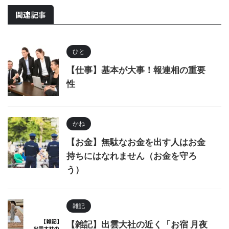
関連記事
ひと
【仕事】基本が大事！報連相の重要
性
かね
【お金】無駄なお金を出す人はお金
持ちにはなれません（お金を守ろ
う）
雑記
【雑記】出雲大社の近く「お宿 月夜