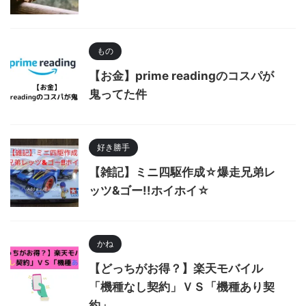
もの
【お金】prime readingのコスパが
鬼ってた件
好き勝手
【雑記】ミニ四駆作成☆爆走兄弟レ
ッツ&ゴー!!ホイホイ☆
かね
【どっちがお得？】楽天モバイル
「機種なし契約」ＶＳ「機種あり契
約」