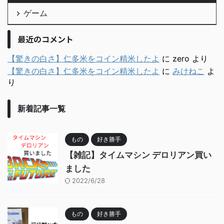
ゲーム
最近のコメント
【驚きの白さ】仁多米をコイン精米したよ
に
zero
より
【驚きの白さ】仁多米をコイン精米したよ
に
みけねこ
よ
り
新着記事一覧
もの
好き勝手
【雑記】タイムマシン デロリアン買い
ました
2022/6/28
もの
好き勝手