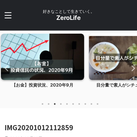
好きなことして生きていく。
ZeroLife
年9月
目分量で素人がシチュー作ってみた
【お金】
IMG20201012112859