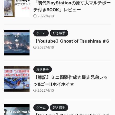
「初代PlayStationの原寸大マルチポー
チ付きBOOK」レビュー
2022/6/13
ゲーム
好き勝手
【Youtube】Ghost of Tsushima ＃6
2022/4/18
好き勝手
【雑記】ミニ四駆作成☆爆走兄弟レッ
ツ&ゴー!!ホイホイ☆
2022/4/10
ゲーム
好き勝手