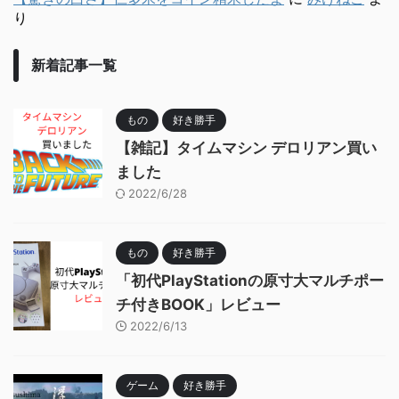
り
新着記事一覧
もの
好き勝手
【雑記】タイムマシン デロリアン買い
ました
2022/6/28
もの
好き勝手
「初代PlayStationの原寸大マルチポー
チ付きBOOK」レビュー
2022/6/13
ゲーム
好き勝手