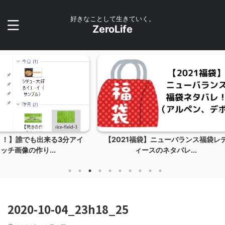
好きなことして生きていく。
ZeroLife
る3分アイ
【2021福袋】ニューバランス福袋レデ
【リベ大
.
ィースのネタバレ...
2020-10-04_23h18_25