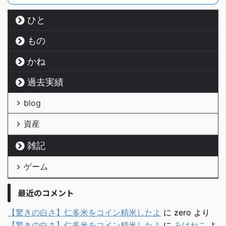
ひと
もの
かね
過去実績
blog
資産
雑記
ゲーム
最近のコメント
【驚きの白さ】仁多米をコイン精米したよ
に
zero
より
【驚きの白さ】仁多米をコイン精米したよ
に
みけねこ
よ