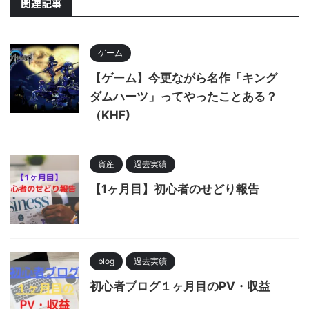
関連記事
ゲーム
【ゲーム】今更ながら名作「キング
ダムハーツ」ってやったことある？
（KHF)
資産
過去実績
【1ヶ月目】初心者のせどり報告
blog
過去実績
初心者ブログ１ヶ月目のPV・収益