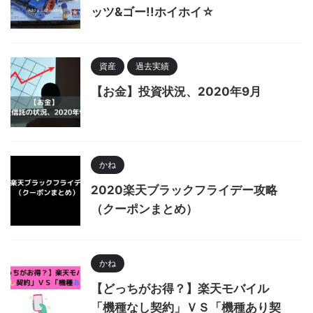
ッツ&ゴー!!ホイホイ☆
資産
過去実績
【お金】投資状況、2020年9月
かね
2020楽天ブラックフライデー攻略
（クーポンまとめ）
かね
【どっちがお得？】楽天モバイル
「機種なし契約」ＶＳ「機種あり契