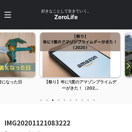
好きなことして生きていく。
ZeroLife
た日
【祭り】年に1度のアマゾンプライムデ
【雑記
ーがきた！（202...
IMG20201121083222