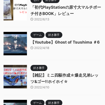
「初代PlayStationの原寸大マルチポー
チ付きBOOK」レビュー
2022/6/13
ゲーム
好き勝手
【Youtube】Ghost of Tsushima ＃6
2022/4/18
好き勝手
【雑記】ミニ四駆作成☆爆走兄弟レッ
ツ&ゴー!!ホイホイ☆
2022/4/10
ゲーム
好き勝手