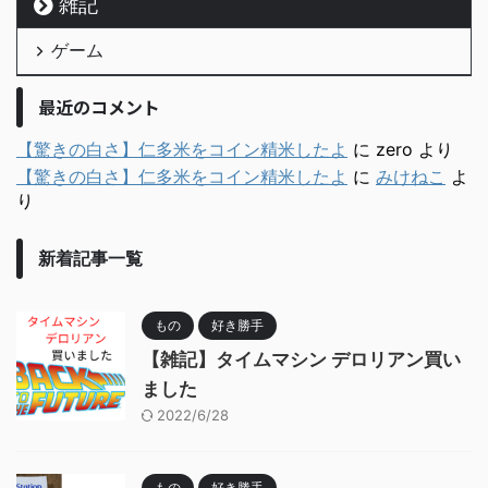
雑記
ゲーム
最近のコメント
【驚きの白さ】仁多米をコイン精米したよ
に
zero
より
【驚きの白さ】仁多米をコイン精米したよ
に
みけねこ
よ
り
新着記事一覧
もの
好き勝手
【雑記】タイムマシン デロリアン買い
ました
2022/6/28
もの
好き勝手