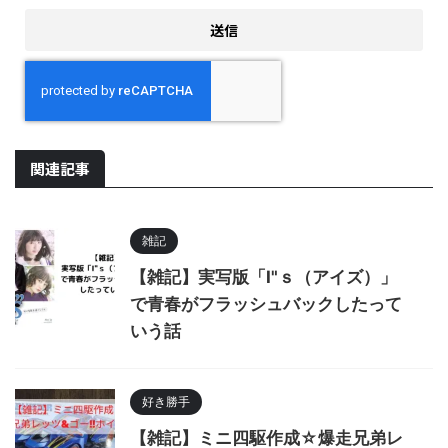
関連記事
雑記
【雑記】実写版「I"ｓ（アイズ）」
で青春がフラッシュバックしたって
いう話
好き勝手
【雑記】ミニ四駆作成☆爆走兄弟レ