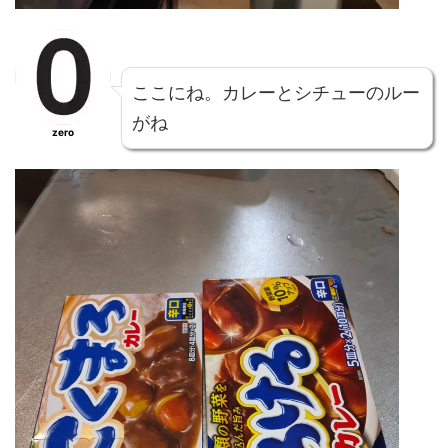
ここにね。
カレー
と
シチュー
のルー
がね
zero