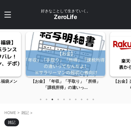
好きなことして生きていく。
ZeroLife
「所得」
【お金】楽天○○を初めて使うのに表か
【264
..
ら入会してないです...
HOME
>
雑記
>
雑記