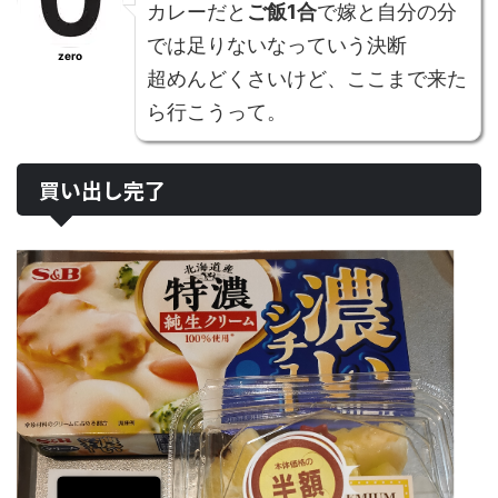
カレーだと
ご飯1合
で嫁と自分の分
では足りないなっていう決断
zero
超めんどくさいけど、ここまで来た
ら行こうって。
買い出し完了