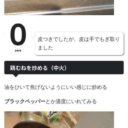
皮つきでしたが、皮は手でもぎ取り
ました
zero
鶏むねを炒める（中火）
油をひいて焦げないように
いい感じ
に炒める
ブラックペッパー
とか適度にいれてみる