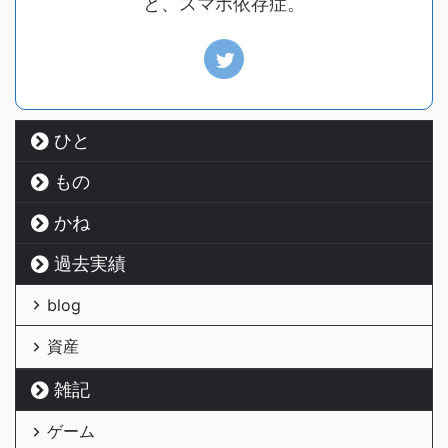
と、スマホ依存症。
ひと
もの
かね
過去実績
blog
資産
雑記
ゲーム