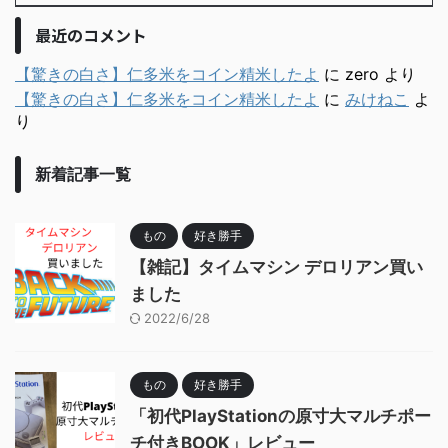
最近のコメント
【驚きの白さ】仁多米をコイン精米したよ
に
zero
より
【驚きの白さ】仁多米をコイン精米したよ
に
みけねこ
よ
り
新着記事一覧
もの
好き勝手
【雑記】タイムマシン デロリアン買い
ました
2022/6/28
もの
好き勝手
「初代PlayStationの原寸大マルチポー
チ付きBOOK」レビュー