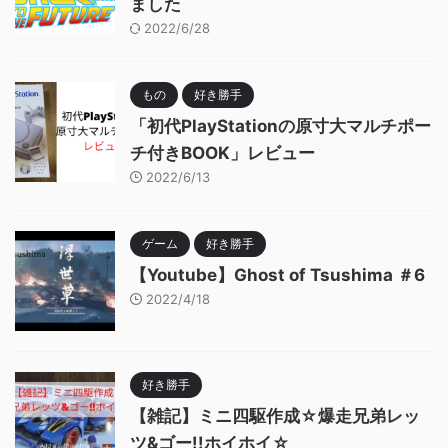
ました
2022/6/28
もの
好き勝手
「初代PlayStationの原寸大マルチポー
チ付きBOOK」レビュー
2022/6/13
ゲーム
好き勝手
【Youtube】Ghost of Tsushima ＃6
2022/4/18
好き勝手
【雑記】ミニ四駆作成☆爆走兄弟レッ
ツ&ゴー!!ホイホイ☆