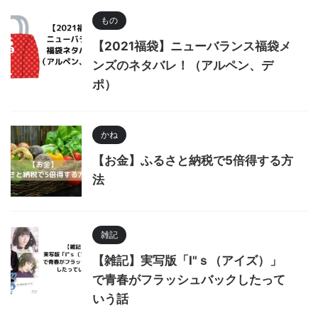
もの
【2021福袋】ニューバランス福袋メ
ンズのネタバレ！（アルペン、デ
ポ）
かね
【お金】ふるさと納税で5倍得する方
法
雑記
【雑記】実写版「I"ｓ（アイズ）」
で青春がフラッシュバックしたって
いう話