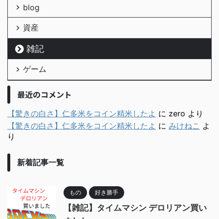
blog
資産
雑記
ゲーム
最近のコメント
【驚きの白さ】仁多米をコイン精米したよ
に
zero
より
【驚きの白さ】仁多米をコイン精米したよ
に
みけねこ
よ
り
新着記事一覧
もの
好き勝手
【雑記】タイムマシン デロリアン買い