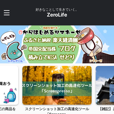
好きなことして生きていく。
ZeroLife
花王の商品を
スクリーンショット加工の高速化ツール
【雑記】