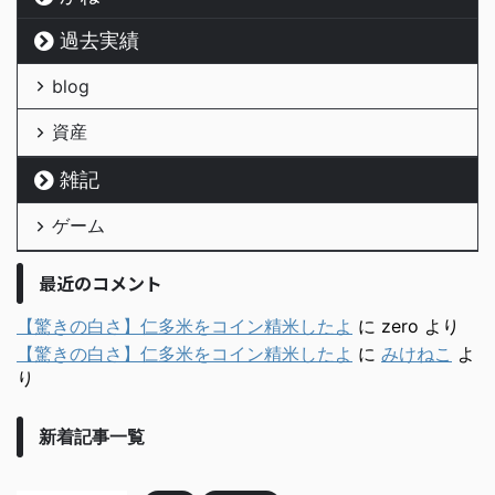
過去実績
blog
資産
雑記
ゲーム
最近のコメント
【驚きの白さ】仁多米をコイン精米したよ
に
zero
より
【驚きの白さ】仁多米をコイン精米したよ
に
みけねこ
よ
り
新着記事一覧