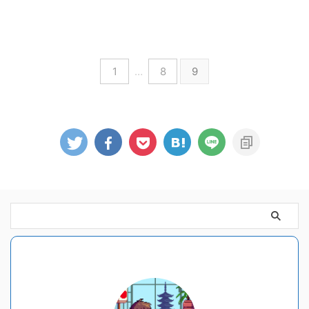
1
…
8
9