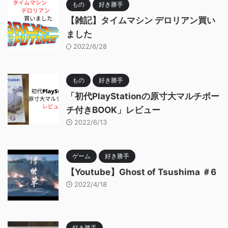
もの
好き勝手
【雑記】タイムマシン デロリアン買い
ました
2022/6/28
もの
好き勝手
「初代PlayStationの原寸大マルチポー
チ付きBOOK」レビュー
2022/6/13
ゲーム
好き勝手
【Youtube】Ghost of Tsushima ＃6
2022/4/18
好き勝手